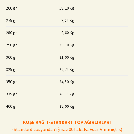
260 gr
18,20 Kg
275 gr
19,25 Kg
280 gr
19,60 Kg
290 gr
20,30 Kg
300 gr
21,00 Kg
325 gr
22,75 Kg
350 gr
24,50 Kg
375 gr
26,25 Kg
400 gr
28,00 Kg
KUŞE KAĞIT-STANDART
TOP AĞIRLIKLARI
(Standardizasyonda Yığma 500Tabaka Esas Alınmıştır.)