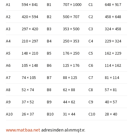
A1
594 × 841
B1
707 × 1000
C1
648 × 917
A2
420 × 594
B2
500 × 707
C2
458 × 648
A3
297 × 420
B3
353 × 500
C3
324 × 458
A4
210 × 297
B4
250 × 353
C4
229 × 324
A5
148 × 210
B5
176 × 250
C5
162 × 229
A6
105 × 148
B6
125 × 176
C6
114 × 162
A7
74 × 105
B7
88 × 125
C7
81 × 114
A8
52 × 74
B8
62 × 88
C8
57 × 81
A9
37 × 52
B9
44 × 62
C9
40 × 57
A10
26 × 37
B10
31 × 44
C10
28 × 40
www.matbaa.net
adresinden alınmıştır.