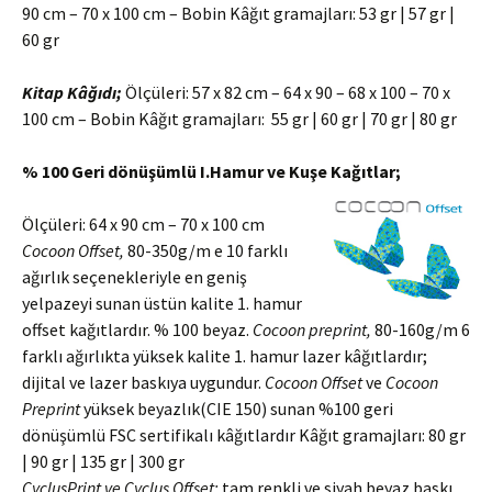
90 cm – 70 x 100 cm – Bobin Kâğıt gramajları: 53 gr | 57 gr |
60 gr
Kitap Kâğıdı;
Ölçüleri: 57 x 82 cm – 64 x 90 – 68 x 100 – 70 x
100 cm – Bobin Kâğıt gramajları: 55 gr | 60 gr | 70 gr | 80 gr
% 100 Geri dönüşümlü I.Hamur ve Kuşe Kağıtlar;
Ölçüleri: 64 x 90 cm – 70 x 100 cm
Cocoon Offset,
80-350g/m e 10 farklı
ağırlık seçenekleriyle en geniş
yelpazeyi sunan üstün kalite 1. hamur
offset kağıtlardır. % 100 beyaz.
Cocoon preprint,
80-160g/m 6
farklı ağırlıkta yüksek kalite 1. hamur lazer kâğıtlardır;
dijital ve lazer baskıya uygundur.
Cocoon Offset
ve
Cocoon
Preprint
yüksek beyazlık(CIE 150) sunan %100 geri
dönüşümlü FSC sertifikalı kâğıtlardır Kâğıt gramajları: 80 gr
| 90 gr | 135 gr | 300 gr
CyclusPrint ve Cyclus Offset;
tam renkli ve siyah beyaz baskı