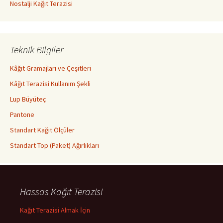
Nostalji Kağıt Terazisi
Teknik Bilgiler
Kâğıt Gramajları ve Çeşitleri
Kâğıt Terazisi Kullanım Şekli
Lup Büyüteç
Pantone
Standart Kağıt Ölçüler
Standart Top (Paket) Ağırlıkları
Hassas Kağıt Terazisi
Kağıt Terazisi Almak İçin