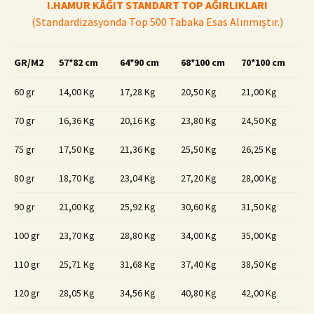
I.HAMUR KÂĞIT STANDART TOP AĞIRLIKLARI
(Standardizasyonda Top 500 Tabaka Esas Alınmıştır.)
GR/M2
57*82 cm
64*90 cm
68*100 cm
70*100 cm
60 gr
14,00 Kg
17,28 Kg
20,50 Kg
21,00 Kg
70 gr
16,36 Kg
20,16 Kg
23,80 Kg
24,50 Kg
75 gr
17,50 Kg
21,36 Kg
25,50 Kg
26,25 Kg
80 gr
18,70 Kg
23,04 Kg
27,20 Kg
28,00 Kg
90 gr
21,00 Kg
25,92 Kg
30,60 Kg
31,50 Kg
100 gr
23,70 Kg
28,80 Kg
34,00 Kg
35,00 Kg
110 gr
25,71 Kg
31,68 Kg
37,40 Kg
38,50 Kg
120 gr
28,05 Kg
34,56 Kg
40,80 Kg
42,00 Kg