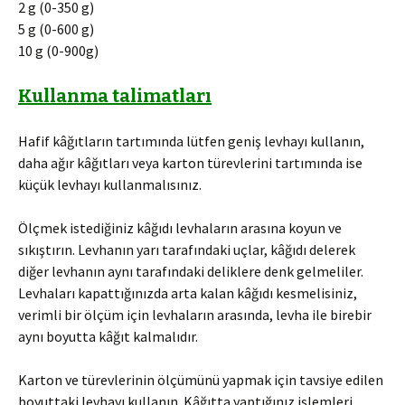
2 g (0-350 g)
5 g (0-600 g)
10 g (0-900g)
Kullanma talimatları
Hafif kâğıtların tartımında lütfen geniş levhayı kullanın,
daha ağır kâğıtları veya karton türevlerini tartımında ise
küçük levhayı kullanmalısınız.
Ölçmek istediğiniz kâğıdı levhaların arasına koyun ve
sıkıştırın. Levhanın yarı tarafındaki uçlar, kâğıdı delerek
diğer levhanın aynı tarafındaki deliklere denk gelmeliler.
Levhaları kapattığınızda arta kalan kâğıdı kesmelisiniz,
verimli bir ölçüm için levhaların arasında, levha ile birebir
aynı boyutta kâğıt kalmalıdır.
Karton ve türevlerinin ölçümünü yapmak için tavsiye edilen
boyuttaki levhayı kullanın. Kâğıtta yaptığınız işlemleri