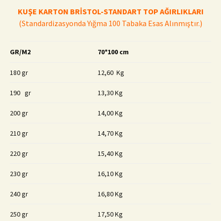
KUŞE KARTON BRİSTOL-STANDART
TOP AĞIRLIKLARI
(Standardizasyonda Yığma 100 Tabaka Esas Alınmıştır.)
GR/M2
70*100 cm
180 gr
12,60 Kg
190 gr
13,30 Kg
200 gr
14,00 Kg
210 gr
14,70 Kg
220 gr
15,40 Kg
230 gr
16,10 Kg
240 gr
16,80 Kg
250 gr
17,50 Kg