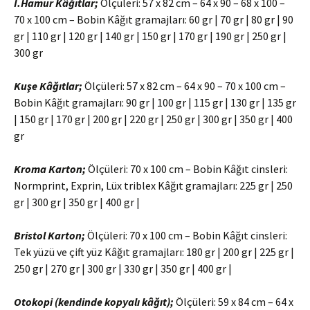
I.Hamur Kâğıtlar;
Ölçüleri: 57 x 82 cm – 64 x 90 – 68 x 100 –
70 x 100 cm – Bobin Kâğıt gramajları: 60 gr | 70 gr | 80 gr | 90
gr | 110 gr | 120 gr | 140 gr | 150 gr | 170 gr | 190 gr | 250 gr |
300 gr
Kuşe Kâğıtlar;
Ölçüleri: 57 x 82 cm – 64 x 90 – 70 x 100 cm –
Bobin Kâğıt gramajları: 90 gr | 100 gr | 115 gr | 130 gr | 135 gr
| 150 gr | 170 gr | 200 gr | 220 gr | 250 gr | 300 gr | 350 gr | 400
gr
Kroma Karton;
Ölçüleri: 70 x 100 cm – Bobin Kâğıt cinsleri:
Normprint, Exprin, Lüx triblex Kâğıt gramajları: 225 gr | 250
gr | 300 gr | 350 gr | 400 gr |
Bristol Karton;
Ölçüleri: 70 x 100 cm – Bobin Kâğıt cinsleri:
Tek yüzü ve çift yüz Kâğıt gramajları: 180 gr | 200 gr | 225 gr |
250 gr | 270 gr | 300 gr | 330 gr | 350 gr | 400 gr |
Otokopi (kendinde kopyalı kâğıt);
Ölçüleri: 59 x 84 cm – 64 x