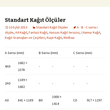
Standart Kağıt Ölçüler
10 Eylül 2013
Standart Kağıt Ölçüler
A - B - C serisi i
ölçüle
,
A4 Kağıt
,
Fantazi Kağıt
,
Hassas Kağıt terazisi
,
I.Hamur Kağıt
,
Kağıt Gramajları ve Çeşitleri
,
Kuşe Kağıt
,
Matbaa
A Serisi (mm)
B Serisi (mm)
C Serisi (mm
)
1682 ×
4A0
-
-
-
-
2378
1189 ×
2A0
-
-
-
-
1682
1000 ×
A0
841 × 1189
B0
C0
917 × 1297
1414