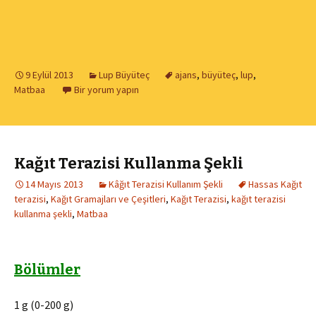
9 Eylül 2013
Lup Büyüteç
ajans
,
büyüteç
,
lup
,
Matbaa
Bir yorum yapın
Kağıt Terazisi Kullanma Şekli
14 Mayıs 2013
Kâğıt Terazisi Kullanım Şekli
Hassas Kağıt
terazisi
,
Kağıt Gramajları ve Çeşitleri
,
Kağıt Terazisi
,
kağıt terazisi
kullanma şekli
,
Matbaa
Bölümler
1 g (0-200 g)