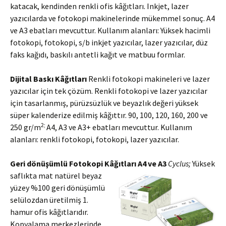
katacak, kendinden renkli ofis kâğıtları. Inkjet, lazer
yazıcılarda ve fotokopi makinelerinde mükemmel sonuç. A4
ve A3 ebatları mevcuttur. Kullanım alanları: Yüksek hacimli
fotokopi, fotokopi, s/b inkjet yazıcılar, lazer yazıcılar, düz
faks kağıdı, baskılı antetli kağıt ve matbuu formlar.
Dijital Baskı Kâğıtları
Renkli fotokopi makineleri ve lazer
yazıcılar için tek çözüm. Renkli fotokopi ve lazer yazıcılar
için tasarlanmış, pürüzsüzlük ve beyazlık değeri yüksek
süper kalenderize edilmiş kâğıttır. 90, 100, 120, 160, 200 ve
2;
250 gr/m
A4, A3 ve A3+ ebatları mevcuttur. Kullanım
alanları: renkli fotokopi, fotokopi, lazer yazıcılar.
Geri dönüşümlü Fotokopi Kâğıtları A4 ve A3
Cyclus;
Yüksek
saflıkta mat natürel beyaz
yüzey %100 geri dönüşümlü
selülozdan üretilmiş 1.
hamur ofis kâğıtlarıdır.
Kopyalama merkezlerinde,