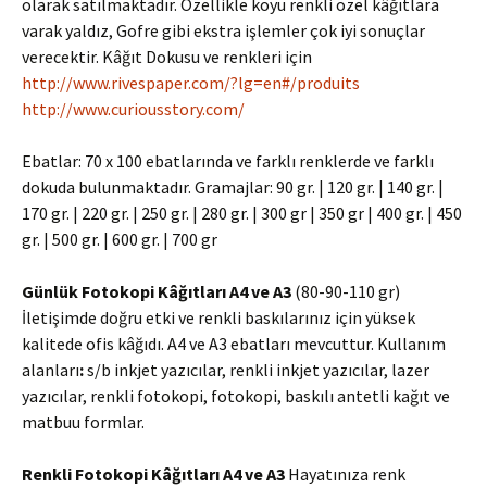
olarak satılmaktadır. Özellikle koyu renkli özel kâğıtlara
varak yaldız, Gofre gibi ekstra işlemler çok iyi sonuçlar
verecektir. Kâğıt Dokusu ve renkleri için
http://www.rivespaper.com/?lg=en#/produits
http://www.curiousstory.com/
Ebatlar: 70 x 100 ebatlarında ve farklı renklerde ve farklı
dokuda bulunmaktadır. Gramajlar: 90 gr. | 120 gr. | 140 gr. |
170 gr. | 220 gr. | 250 gr. | 280 gr. | 300 gr | 350 gr | 400 gr. | 450
gr. | 500 gr. | 600 gr. | 700 gr
Günlük Fotokopi Kâğıtları A4 ve A3
(80-90-110 gr)
İletişimde doğru etki ve renkli baskılarınız için yüksek
kalitede ofis kâğıdı. A4 ve A3 ebatları mevcuttur. Kullanım
alanları
:
s/b inkjet yazıcılar, renkli inkjet yazıcılar, lazer
yazıcılar, renkli fotokopi, fotokopi, baskılı antetli kağıt ve
matbuu formlar.
Renkli Fotokopi Kâğıtları A4 ve A3
Hayatınıza renk