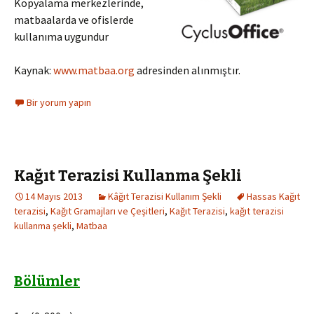
Kopyalama merkezlerinde,
matbaalarda ve ofislerde
kullanıma uygundur
Kaynak:
www.matbaa.org
adresinden alınmıştır.
Bir yorum yapın
Kağıt Terazisi Kullanma Şekli
14 Mayıs 2013
Kâğıt Terazisi Kullanım Şekli
Hassas Kağıt
terazisi
,
Kağıt Gramajları ve Çeşitleri
,
Kağıt Terazisi
,
kağıt terazisi
kullanma şekli
,
Matbaa
Bölümler