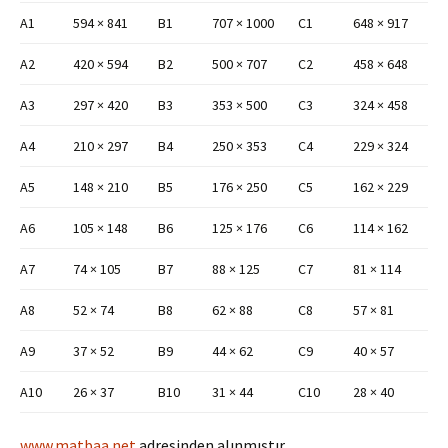
A1
594 × 841
B1
707 × 1000
C1
648 × 917
A2
420 × 594
B2
500 × 707
C2
458 × 648
A3
297 × 420
B3
353 × 500
C3
324 × 458
A4
210 × 297
B4
250 × 353
C4
229 × 324
A5
148 × 210
B5
176 × 250
C5
162 × 229
A6
105 × 148
B6
125 × 176
C6
114 × 162
A7
74 × 105
B7
88 × 125
C7
81 × 114
A8
52 × 74
B8
62 × 88
C8
57 × 81
A9
37 × 52
B9
44 × 62
C9
40 × 57
A10
26 × 37
B10
31 × 44
C10
28 × 40
www.matbaa.net
adresinden alınmıştır.