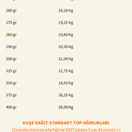
260 gr
18,20 Kg
275 gr
19,25 Kg
280 gr
19,60 Kg
290 gr
20,30 Kg
300 gr
21,00 Kg
325 gr
22,75 Kg
350 gr
24,50 Kg
375 gr
26,25 Kg
400 gr
28,00 Kg
KUŞE KAĞIT-STANDART
TOP AĞIRLIKLARI
(Standardizasyonda Yığma 500Tabaka Esas Alınmıştır.)