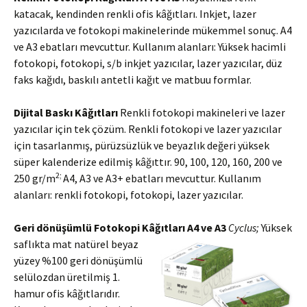
katacak, kendinden renkli ofis kâğıtları. Inkjet, lazer
yazıcılarda ve fotokopi makinelerinde mükemmel sonuç. A4
ve A3 ebatları mevcuttur. Kullanım alanları: Yüksek hacimli
fotokopi, fotokopi, s/b inkjet yazıcılar, lazer yazıcılar, düz
faks kağıdı, baskılı antetli kağıt ve matbuu formlar.
Dijital Baskı Kâğıtları
Renkli fotokopi makineleri ve lazer
yazıcılar için tek çözüm. Renkli fotokopi ve lazer yazıcılar
için tasarlanmış, pürüzsüzlük ve beyazlık değeri yüksek
süper kalenderize edilmiş kâğıttır. 90, 100, 120, 160, 200 ve
2;
250 gr/m
A4, A3 ve A3+ ebatları mevcuttur. Kullanım
alanları: renkli fotokopi, fotokopi, lazer yazıcılar.
Geri dönüşümlü Fotokopi Kâğıtları A4 ve A3
Cyclus;
Yüksek
saflıkta mat natürel beyaz
yüzey %100 geri dönüşümlü
selülozdan üretilmiş 1.
hamur ofis kâğıtlarıdır.