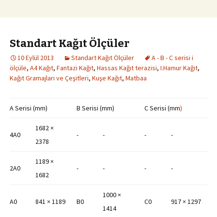
Standart Kağıt Ölçüler
10 Eylül 2013
Standart Kağıt Ölçüler
A - B - C serisi i
ölçüle
,
A4 Kağıt
,
Fantazi Kağıt
,
Hassas Kağıt terazisi
,
I.Hamur Kağıt
,
Kağıt Gramajları ve Çeşitleri
,
Kuşe Kağıt
,
Matbaa
A Serisi (mm)
B Serisi (mm)
C Serisi (mm
)
1682 ×
4A0
-
-
-
-
2378
1189 ×
2A0
-
-
-
-
1682
1000 ×
A0
841 × 1189
B0
C0
917 × 1297
1414