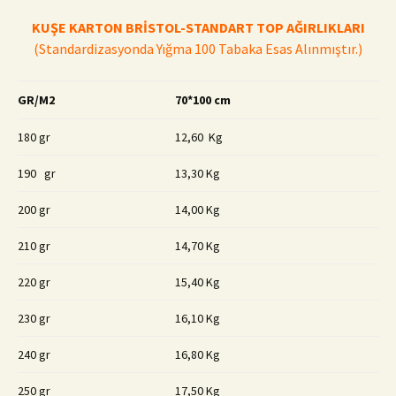
KUŞE KARTON BRİSTOL-STANDART
TOP AĞIRLIKLARI
(Standardizasyonda Yığma 100 Tabaka Esas Alınmıştır.)
GR/M2
70*100 cm
180 gr
12,60 Kg
190 gr
13,30 Kg
200 gr
14,00 Kg
210 gr
14,70 Kg
220 gr
15,40 Kg
230 gr
16,10 Kg
240 gr
16,80 Kg
250 gr
17,50 Kg