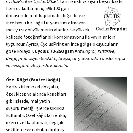
CyclusPrint ve Cyclus Offset;
tam renkli ve siyah beyaz baskı
hem de kullanım için% 100 geri
dönüşümlü mat kaplamalı, doğal beyaz
ince baskı bir kağıttır. yansıtıcı olmayan
mat yüzey büyük metin alanları ve yüksek
kalitede fotoğraflar bir kombinasyonu ile yayınlar için
uygundur. Ayrıca, CyclusPrint en ince gölge okuyucuların
göze kolaydır.
Cyclus 70-350 gsm
Kataloglar, kırtasiye,
dergi, promosyon baskılar, broşür, afiş, doğrudan posta, rapor
ve hesapları vb işlerde kullanılır.
Özel Kâğıt (fantezi kâğıt)
Kartvizitler, özel dosyalar,
özel kitap ve ajanda kapakları
gibi işlerde, maliyetin
düşürülmediği işlerde sıklıkla
kullanılır. Özel kâğıtlar renkli,
üzeri özel kaplamalı, değişik
şekillerde ve dokulandırılmış