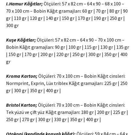
I.Hamur Kâğıtlar;
Ölçüleri: 57 x 82 cm – 64 x 90 – 68 x 100 –
70 x 100 cm – Bobin Kâğıt gramajları: 60 gr | 70 gr | 80 gr | 90
gr | 110 gr | 120 gr | 140 gr | 150 gr | 170 gr | 190 gr | 250 gr |
300 gr
Kuşe Kâğıtlar;
Ölçüleri: 57 x 82 cm – 64 x 90 – 70 x 100 cm –
Bobin Kâğıt gramajları: 90 gr | 100 gr | 115 gr | 130 gr | 135 gr
| 150 gr | 170 gr | 200 gr | 220 gr | 250 gr | 300 gr | 350 gr | 400
gr
Kroma Karton;
Ölçüleri: 70 x 100 cm – Bobin Kâğıt cinsleri:
Normprint, Exprin, Lüx triblex Kâğıt gramajları: 225 gr | 250
gr | 300 gr | 350 gr | 400 gr |
Bristol Karton;
Ölçüleri: 70 x 100 cm – Bobin Kâğıt cinsleri:
Tek yüzü ve çift yüz Kâğıt gramajları: 180 gr | 200 gr | 225 gr |
250 gr | 270 gr | 300 gr | 330 gr | 350 gr | 400 gr |
Otokopi (kendinde kopyalı kâğıt);
Ölçüleri: 59 x 84 cm – 64 x