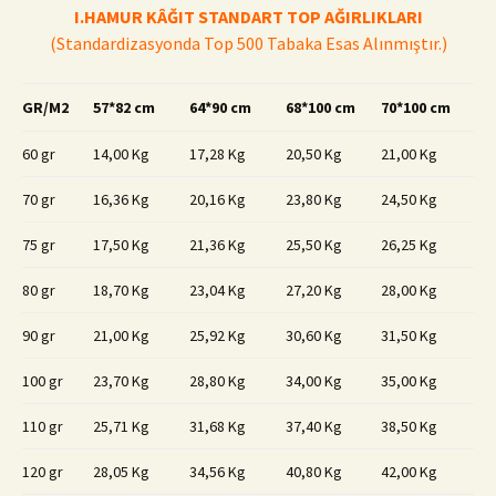
I.HAMUR KÂĞIT STANDART TOP AĞIRLIKLARI
(Standardizasyonda Top 500 Tabaka Esas Alınmıştır.)
GR/M2
57*82 cm
64*90 cm
68*100 cm
70*100 cm
60 gr
14,00 Kg
17,28 Kg
20,50 Kg
21,00 Kg
70 gr
16,36 Kg
20,16 Kg
23,80 Kg
24,50 Kg
75 gr
17,50 Kg
21,36 Kg
25,50 Kg
26,25 Kg
80 gr
18,70 Kg
23,04 Kg
27,20 Kg
28,00 Kg
90 gr
21,00 Kg
25,92 Kg
30,60 Kg
31,50 Kg
100 gr
23,70 Kg
28,80 Kg
34,00 Kg
35,00 Kg
110 gr
25,71 Kg
31,68 Kg
37,40 Kg
38,50 Kg
120 gr
28,05 Kg
34,56 Kg
40,80 Kg
42,00 Kg