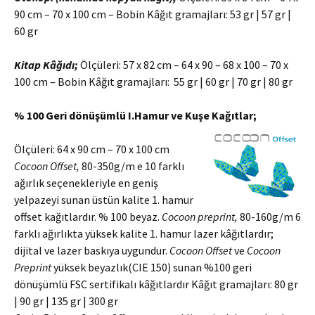
90 cm – 70 x 100 cm – Bobin Kâğıt gramajları: 53 gr | 57 gr |
60 gr
Kitap Kâğıdı;
Ölçüleri: 57 x 82 cm – 64 x 90 – 68 x 100 – 70 x
100 cm – Bobin Kâğıt gramajları: 55 gr | 60 gr | 70 gr | 80 gr
% 100 Geri dönüşümlü I.Hamur ve Kuşe Kağıtlar;
Ölçüleri: 64 x 90 cm – 70 x 100 cm
Cocoon Offset,
80-350g/m e 10 farklı
ağırlık seçenekleriyle en geniş
yelpazeyi sunan üstün kalite 1. hamur
offset kağıtlardır. % 100 beyaz.
Cocoon preprint,
80-160g/m 6
farklı ağırlıkta yüksek kalite 1. hamur lazer kâğıtlardır;
dijital ve lazer baskıya uygundur.
Cocoon Offset
ve
Cocoon
Preprint
yüksek beyazlık(CIE 150) sunan %100 geri
dönüşümlü FSC sertifikalı kâğıtlardır Kâğıt gramajları: 80 gr
| 90 gr | 135 gr | 300 gr