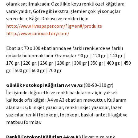
olarak satılmaktadır. Özellikle koyu renkli özel kâğıtlara
varak yaldız, Gofre gibi ekstra işlemler çok iyi sonuçlar
verecektir. Kâğıt Dokusu ve renkleri için
http://www.rivespaper.com/?lg=en#/produits
http://www.curiousstory.com/
Ebatlar: 70 x 100 ebatlarında ve farklı renklerde ve farklı
dokuda bulunmaktadır. Gramajlar: 90 gr. | 120 gr. | 140 gr. |
170 gr. | 220 gr. | 250 gr. | 280 gr. | 300 gr | 350 gr | 400 gr. | 450
gr. | 500 gr. | 600 gr. | 700 gr
Günlük Fotokopi Kâğıtları A4 ve A3
(80-90-110 gr)
İletişimde doğru etki ve renkli baskılarınız için yüksek
kalitede ofis kâğıdı. A4 ve A3 ebatları mevcuttur. Kullanım
alanları
:
s/b inkjet yazıcılar, renkli inkjet yazıcılar, lazer
yazıcılar, renkli fotokopi, fotokopi, baskılı antetli kağıt ve
matbuu formlar.
Renkli Fotokopi Kâğıtları A4 ve A3
Hayatınıza renk