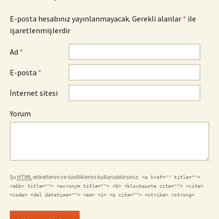
E-posta hesabınız yayınlanmayacak. Gerekli alanlar
*
ile
işaretlenmişlerdir
Ad
*
E-posta
*
İnternet sitesi
Yorum
Şu
HTML
etiketlerini ve özelliklerini kullanabilirsiniz:
<a href="" title="">
<abbr title=""> <acronym title=""> <b> <blockquote cite=""> <cite>
<code> <del datetime=""> <em> <i> <q cite=""> <strike> <strong>