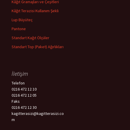
Kâğıt Gramajları ve Çeşitleri
Kâğıt Terazisi Kullanım Şekli
Lup Büyüteç
Pantone
Standart Kağıt Ölçüler
Standart Top (Paket) Ağırlıkları
İletişim
Telefon
0216 472 12 10
0216 472 12 05
Faks
0216 472 12 30
kagitterasizi@kagitterasizi.co
m