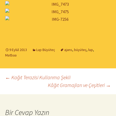
9 Eylül 2013
Lup Büyüteç
ajans
,
büyüteç
,
lup
,
Matbaa
←
Kağıt Terazisi Kullanma Şekli
Kâğıt Gramajları ve Çeşitleri
→
Yazı dolaşımı
Bir Cevap Yazın