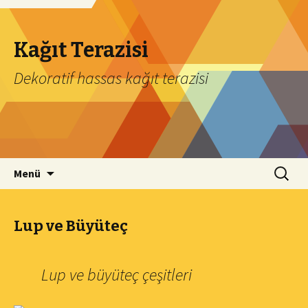
Kağıt Terazisi
Dekoratif hassas kağıt terazisi
İçeriğe geç
Arama:
Menü
Lup ve Büyüteç
Lup ve büyüteç çeşitleri